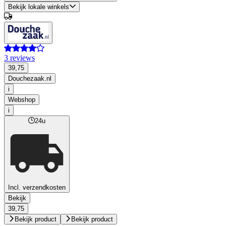
Bekijk lokale winkels
3 reviews
39,75
Douchezaak.nl
i
Webshop
i
24u
Incl. verzendkosten
Bekijk
39,75
Bekijk product
Bekijk product