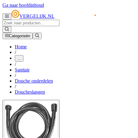
Ga naar hoofdinhoud
VERGELIJK.NL
Categorieën
Home
/
...
/
Sanitair
/
Douche onderdelen
/
Doucheslangen