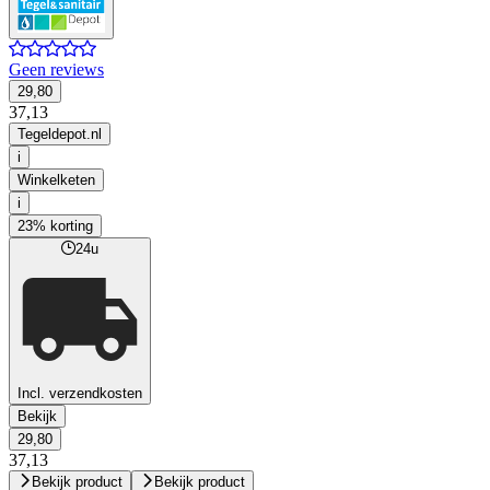
Geen reviews
29,80
37,13
Tegeldepot.nl
i
Winkelketen
i
23% korting
24u
Incl. verzendkosten
Bekijk
29,80
37,13
Bekijk product
Bekijk product