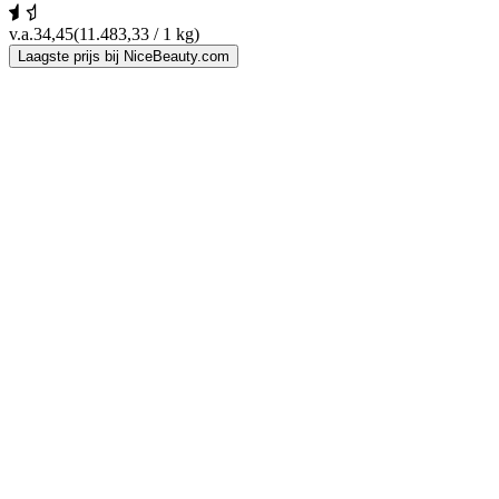
v.a.
34,45
(11.483,33 / 1 kg)
Laagste prijs bij NiceBeauty.com