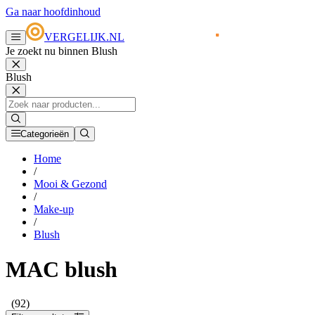
Ga naar hoofdinhoud
VERGELIJK.NL
Je zoekt nu binnen Blush
Blush
Categorieën
Home
/
Mooi & Gezond
/
Make-up
/
Blush
MAC blush
(92)