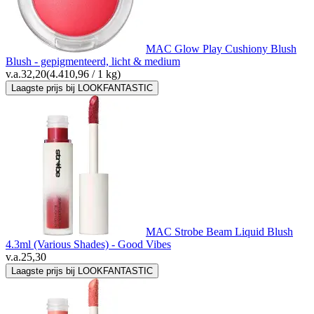
MAC Glow Play Cushiony Blush
Blush - gepigmenteerd, licht & medium
v.a.
32,20
(4.410,96 / 1 kg)
Laagste prijs bij LOOKFANTASTIC
MAC Strobe Beam Liquid Blush
4.3ml (Various Shades) - Good Vibes
v.a.
25,30
Laagste prijs bij LOOKFANTASTIC