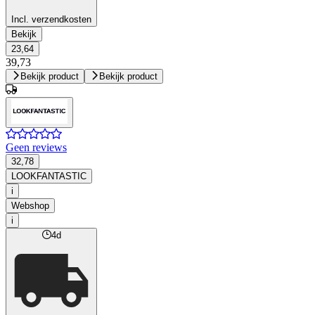
Incl. verzendkosten
Bekijk
23,64
39,73
Bekijk product
Bekijk product
Geen reviews
32,78
LOOKFANTASTIC
i
Webshop
i
4d