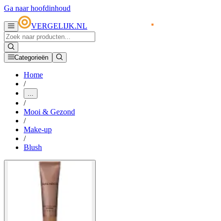
Ga naar hoofdinhoud
VERGELIJK.NL
Categorieën
Home
/
...
/
Mooi & Gezond
/
Make-up
/
Blush