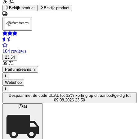
26,34
Bekijk product
Bekijk product
104 reviews
23,64
39,73
Parfumdreams.nl
i
Webshop
i
Bespaar met de code DEAL tot 12% korting op dit aanbod/geldig tot
09.08.2026 23:59
3d