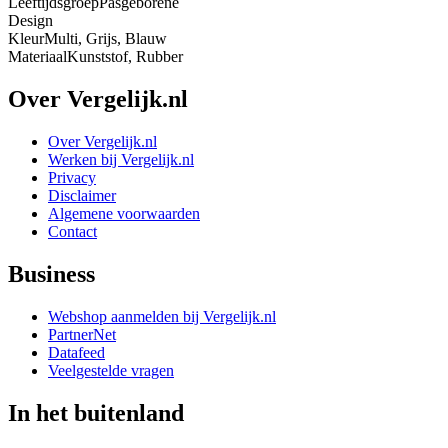
Leeftijdsgroep
Pasgeborene
Design
Kleur
Multi, Grijs, Blauw
Materiaal
Kunststof, Rubber
Over Vergelijk.nl
Over Vergelijk.nl
Werken bij Vergelijk.nl
Privacy
Disclaimer
Algemene voorwaarden
Contact
Business
Webshop aanmelden bij Vergelijk.nl
PartnerNet
Datafeed
Veelgestelde vragen
In het buitenland