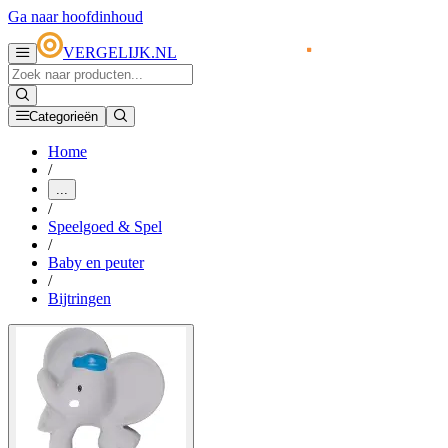
Ga naar hoofdinhoud
VERGELIJK.NL
Categorieën
Home
/
...
/
Speelgoed & Spel
/
Baby en peuter
/
Bijtringen