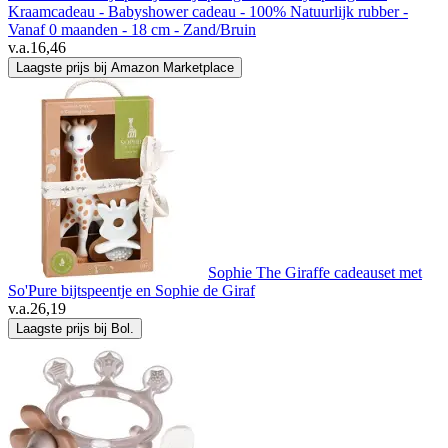
Kraamcadeau - Babyshower cadeau - 100% Natuurlijk rubber -
Vanaf 0 maanden - 18 cm - Zand/Bruin
v.a.
16,46
Laagste prijs bij Amazon Marketplace
Sophie The Giraffe cadeauset met
So'Pure bijtspeentje en Sophie de Giraf
v.a.
26,19
Laagste prijs bij Bol.