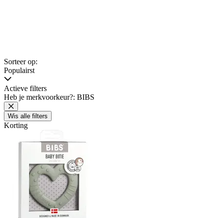
Sorteer op:
Populairst
Actieve filters
Heb je merkvoorkeur?: BIBS
Wis alle filters
Korting