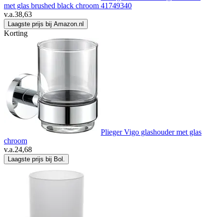
met glas brushed black chroom 41749340
v.a.
38,63
Laagste prijs bij Amazon.nl
Korting
Plieger Vigo glashouder met glas
chroom
v.a.
24,68
Laagste prijs bij Bol.