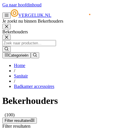
Ga naar hoofdinhoud
VERGELIJK.NL
Je zoekt nu binnen Bekerhouders
Bekerhouders
Categorieën
Home
/
Sanitair
/
Badkamer accessoires
Bekerhouders
(100)
Filter resultaten
Filter resultaten