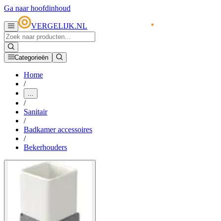
Ga naar hoofdinhoud
VERGELIJK.NL
Categorieën
Home
/
...
/
Sanitair
/
Badkamer accessoires
/
Bekerhouders