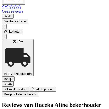
Geen reviews
39,44
Sanitairkamer.nl
i
Winkelketen
i
1-2w
Incl. verzendkosten
Bekijk
39,44
Bekijk product
Bekijk product
Bekijk lokale winkels
Reviews van Haceka Aline bekerhouder