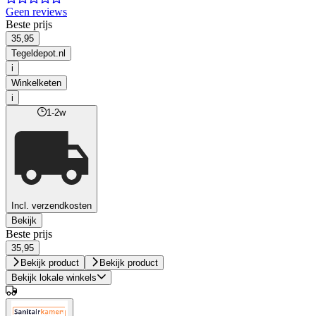
Geen reviews
Beste prijs
35,95
Tegeldepot.nl
i
Winkelketen
i
1-2w
Incl. verzendkosten
Bekijk
Beste prijs
35,95
Bekijk product
Bekijk product
Bekijk lokale winkels