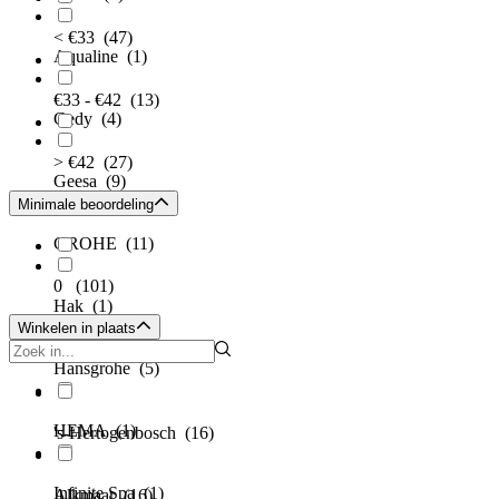
< €33
(47)
Aqualine
(1)
€33 - €42
(13)
Gedy
(4)
> €42
(27)
Geesa
(9)
Minimale beoordeling
GROHE
(11)
0
(101)
Hak
(1)
Winkelen in plaats
Hansgrohe
(5)
HEMA
(1)
's-Hertogenbosch
(16)
Infinite Spa
(1)
Alkmaar
(16)