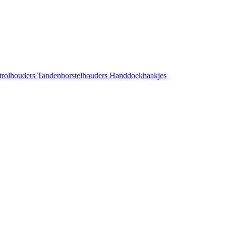
etrolhouders
Tandenborstelhouders
Handdoekhaakjes