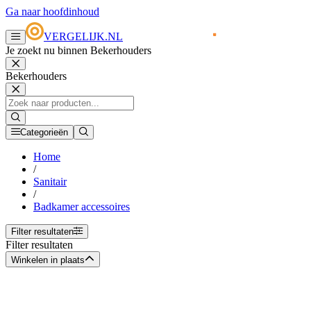
Ga naar hoofdinhoud
VERGELIJK.NL
Je zoekt nu binnen Bekerhouders
Bekerhouders
Categorieën
Home
/
Sanitair
/
Badkamer accessoires
Filter resultaten
Filter resultaten
Winkelen in plaats