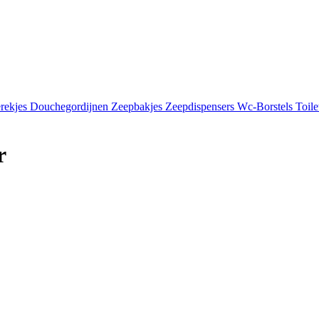
rekjes
Douchegordijnen
Zeepbakjes
Zeepdispensers
Wc-Borstels
Toil
r