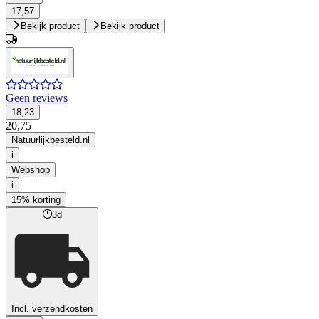
17,57
Bekijk product
Bekijk product
Geen reviews
18,23
20,75
Natuurlijkbesteld.nl
i
Webshop
i
15% korting
3d
Incl. verzendkosten