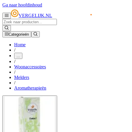
Ga naar hoofdinhoud
VERGELIJK.NL
Categorieën
Home
/
...
/
Woonaccessoires
/
Melders
/
Aromatherapieën