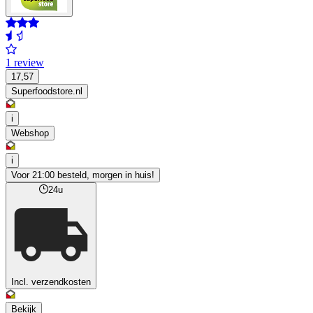
1 review
17,57
Superfoodstore.nl
i
Webshop
i
Voor 21:00 besteld, morgen in huis!
24u
Incl. verzendkosten
Bekijk