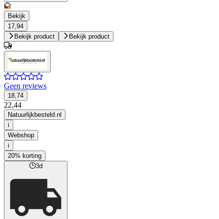
Bekijk
17,94
Bekijk product
Bekijk product
Geen reviews
18,74
22,44
Natuurlijkbesteld.nl
i
Webshop
i
20% korting
3d