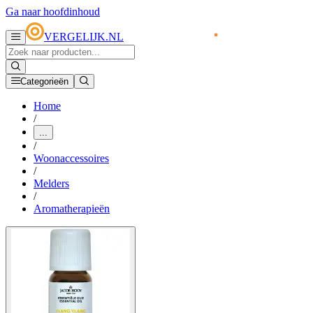
Ga naar hoofdinhoud
VERGELIJK.NL
Categorieën
Home
/
...
/
Woonaccessoires
/
Melders
/
Aromatherapieën