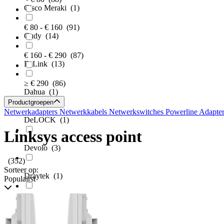
Cisco Meraki
(1)
€ 80 - € 160
(91)
Cudy
(14)
€ 160 - € 290
(87)
D-Link
(13)
≥ € 290
(86)
Dahua
(1)
Productgroepen
Netwerkadapters
Netwerkkabels
Netwerkswitches
Powerline Adapte
DeLOCK
(1)
Linksys access point
Devolo
(3)
(352)
Sorteer op:
Draytek
(1)
Populairst
Edimax
(2)