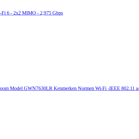
-Fi 6 - 2x2 MIMO - 2,975 Gbps
room Model GWN7630LR Kenmerken Normen Wi-Fi -IEEE 802.11 a/b/g/