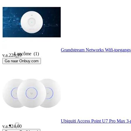
KPN
(2)
Lancom
(1)
Lancom Systems
(5)
Grandstream Networks Wifi-toegangsp
Lancôme
(1)
v.a.
228,99
Ga naar Onbuy.com
LevelOne
(4)
Mercusys
(3)
Mikrotik
(11)
Netgear
(12)
Ubiquiti Access Point U7 Pro Max 3-
v.a.
924,00