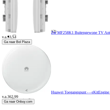
EnGenius
(1)
FRITZ!
(2)
Grandstream Networks
(12)
Zte MF258K1 Buitengewone TV An
v.a.
93,53
Ga naar Bol Plaza
H3C
(1)
HP
(11)
Huawei
(6)
IP-Com Networks
(1)
Huawei Toegangspunt - - eKitEngine A
v.a.
362,99
Keenetic
(3)
Ga naar Onbuy.com