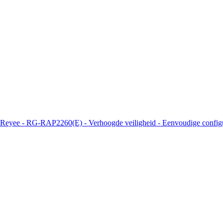
 Reyee - RG-RAP2260(E) - Verhoogde veiligheid - Eenvoudige configu