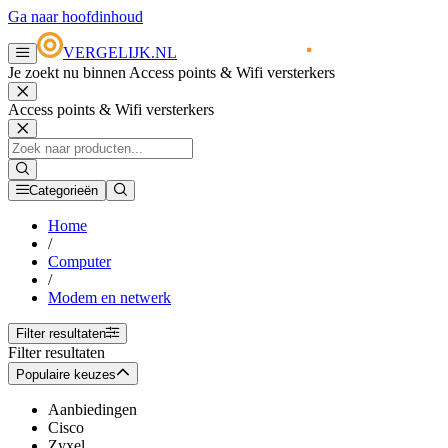
Ga naar hoofdinhoud
VERGELIJK.NL
Je zoekt nu binnen Access points & Wifi versterkers
Access points & Wifi versterkers
Categorieën
Home
/
Computer
/
Modem en netwerk
Filter resultaten
Filter resultaten
Populaire keuzes
Aanbiedingen
Cisco
Zyxel