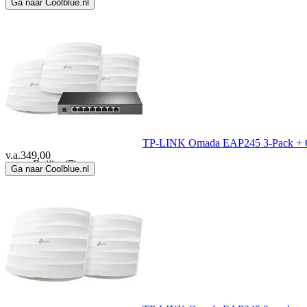
Ga naar Coolblue.nl
Peplink
(1)
Qoltec
(2)
Rebel
(2)
Renkforce
(1)
TP-LINK Omada EAP245 3-Pack +
v.a.
349,00
Ruijie
(7)
Ga naar Coolblue.nl
Ruijie Networks
(2)
Ruijie Reyee
(6)
Strong
(4)