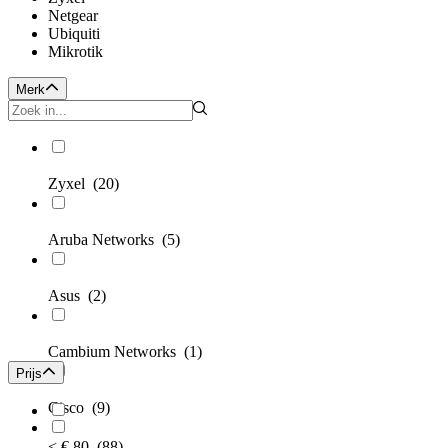
Netgear
Ubiquiti
Mikrotik
Merk
Zyxel
(20)
Aruba Networks
(5)
Asus
(2)
Cambium Networks
(1)
Prijs
Cisco
(9)
< € 80
(88)