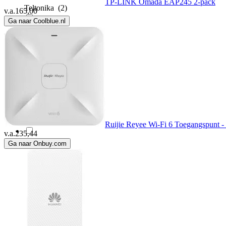
TP-LINK Omada EAP245 2-pack
Teltonika
(2)
v.a.
165,00
Ga naar Coolblue.nl
Tenda
(2)
TP-LINK
(102)
Trendnet
(2)
Ubiquiti
(59)
Ruijie Reyee Wi-Fi 6 Toegangspunt -
v.a.
235,44
Ga naar Onbuy.com
Ubiquity
(7)
Watts
(1)
ZTE
(2)